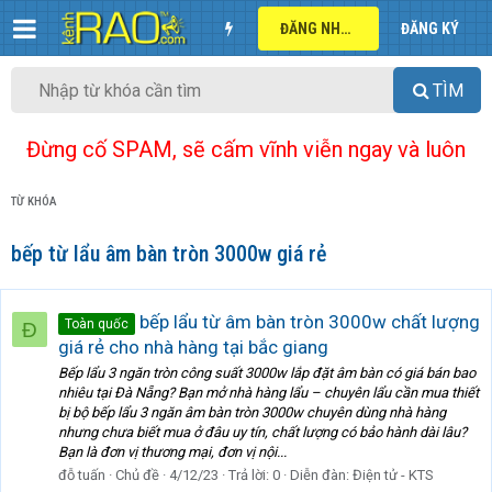
ĐĂNG NHẬP
ĐĂNG KÝ
TÌM
Đừng cố SPAM, sẽ cấm vĩnh viễn ngay và luôn
TỪ KHÓA
bếp từ lẩu âm bàn tròn 3000w giá rẻ
bếp lẩu từ âm bàn tròn 3000w chất lượng
Toàn quốc
Đ
giá rẻ cho nhà hàng tại bắc giang
Bếp lẩu 3 ngăn tròn công suất 3000w lắp đặt âm bàn có giá bán bao
nhiêu tại Đà Nẵng? Bạn mở nhà hàng lẩu – chuyên lẩu cần mua thiết
bị bộ bếp lẩu 3 ngăn âm bàn tròn 3000w chuyên dùng nhà hàng
nhưng chưa biết mua ở đâu uy tín, chất lượng có bảo hành dài lâu?
Bạn là đơn vị thương mại, đơn vị nội...
đỗ tuấn
Chủ đề
4/12/23
Trả lời: 0
Diễn đàn:
Điện tử - KTS