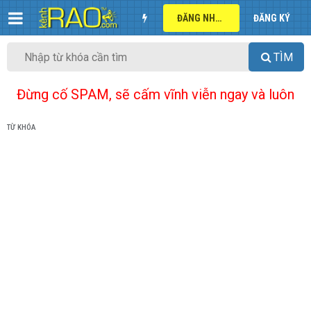
ĐĂNG NHẬP
ĐĂNG KÝ
TÌM
Đừng cố SPAM, sẽ cấm vĩnh viễn ngay và luôn
TỪ KHÓA