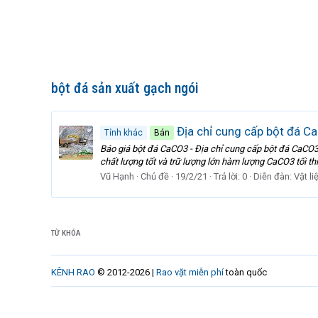
bột đá sản xuất gạch ngói
Địa chỉ cung cấp bột đá Ca
Tỉnh khác
Bán
Báo giá bột đá CaCO3 - Địa chỉ cung cấp bột đá CaCO3
chất lượng tốt và trữ lượng lớn hàm lượng CaCO3 tối thi
Vũ Hạnh
Chủ đề
19/2/21
Trả lời: 0
Diễn đàn:
Vật l
TỪ KHÓA
KÊNH RAO
© 2012-2026 |
Rao vặt miễn phí
toàn quốc