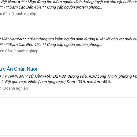
ệt Nam!🔥** **Bạn đang tìm kiếm nguồn dinh dưỡng tuyệt vời cho vật nuôi của
** - **Đạm Cao Đến 45%:** Cung cấp nguồn protein phong...
n đàn:
Doanh nghiệp
iệt Nam!🔥** **Bạn đang tìm kiếm nguồn dinh dưỡng tuyệt vời cho vật nuôi c
** - **Đạm Cao Đến 45%:** Cung cấp nguồn protein phong...
iễn đàn:
Doanh nghiệp
ức Ăn Chăn Nuôi
TY TNHH MTV VŨ TÂN PHÁT D21-03, đường số 9, KDC Long Thịnh, phường Phú T
. Bột gan mực Nhão ( cao tạng mực) Đạm : 30 % min Ẩm : 40 %...
n:
Doanh nghiệp