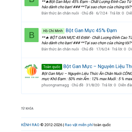
**🔥Bột Gan Mực 45% Đạm - Chất Lượng Đỉnh Cao Từ Vi
hảo dành cho bạn! ### **Tại sao chọn của chúng tôi?
Bán thức ăn chăn nuôi
Chủ đề
6/7/24
Trả lời: 0
Diễ
Bột Gan Mực 45% Đạm
Hồ Chí Minh
B
**🔥 BỘT GAN MỰC 45 ĐẠM - Chất Lượng Đỉnh Cao Từ V
hảo dành cho bạn! ### **Tại sao chọn của chúng tôi?
Bán thức ăn chăn nuôi
Chủ đề
17/6/24
Trả lời: 0
D
Bột Gan Mực – Nguyên Liệu Th
Toàn quốc
Bột Gan Mực – Nguyên Liệu Thức Ăn Chăn Nuôi CÔNG 
mực Khô Đạm : 50% min Ẩm : 12% max Muối : 5 % max 2
phuongnamagg
Chủ đề
31/8/20
Trả lời: 0
Diễn đà
TỪ KHÓA
KÊNH RAO
© 2012-2026 |
Rao vặt miễn phí
toàn quốc