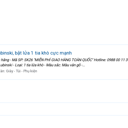
inski, bật lửa 1 tia khò cực mạnh
nh hãng - Mã SP: SK26 "MIỄN PHÍ GIAO HÀNG TOÀN QUỐC" Hotline: 0988 00 11 3
binski - Loại: 1 tia lửa khò - Màu sắc: Màu vân gỗ -...
đàn:
Giày - Túi - Phụ kiện