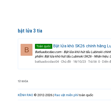
bật lửa 3 tia
Bật lửa khò SK26 chính hãng Lub
Toàn quốc
B
Batluadocdao.com - Bật lửa khò hút tẩu Lubinski chí
phẩm: Bật lửa khò hút tẩu Lubinski SK26 - Nhãn hiệu: Lu
batluadocdao04
Chủ đề
18/10/23
Trả lời: 0
Diễn 
TỪ KHÓA
KÊNH RAO
© 2012-2026 |
Rao vặt miễn phí
toàn quốc