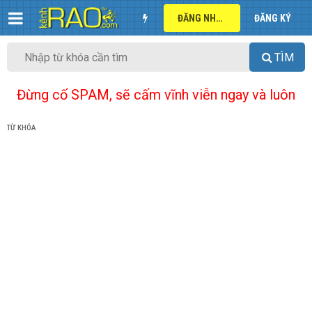
ĐĂNG NHẬP
ĐĂNG KÝ
TÌM
Đừng cố SPAM, sẽ cấm vĩnh viễn ngay và luôn
TỪ KHÓA