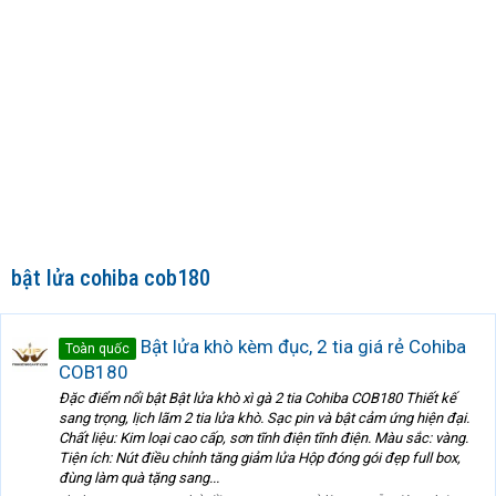
bật lửa cohiba cob180
Bật lửa khò kèm đục, 2 tia giá rẻ Cohiba
Toàn quốc
COB180
Đặc điểm nổi bật Bật lửa khò xì gà 2 tia Cohiba COB180 Thiết kế
sang trọng, lịch lãm 2 tia lửa khò. Sạc pin và bật cảm ứng hiện đại.
Chất liệu: Kim loại cao cấp, sơn tĩnh điện tĩnh điện. Màu sắc: vàng.
Tiện ích: Nút điều chỉnh tăng giảm lửa Hộp đóng gói đẹp full box,
đùng làm quà tặng sang...