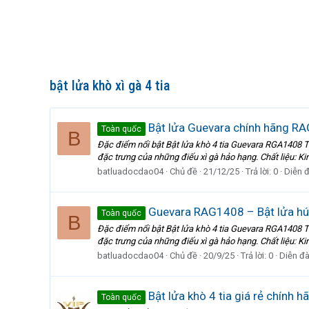
bật lửa khò xì gà 4 tia
Bật lửa Guevara chính hãng RA
Toàn quốc
B
Đặc điểm nổi bật Bật lửa khò 4 tia Guevara RGA1408 Th
đặc trưng của những điếu xì gà hảo hạng. Chất liệu: Ki
batluadocdao04
Chủ đề
21/12/25
Trả lời: 0
Diễn 
Guevara RAG1408 – Bật lửa hút 
Toàn quốc
B
Đặc điểm nổi bật Bật lửa khò 4 tia Guevara RGA1408 Th
đặc trưng của những điếu xì gà hảo hạng. Chất liệu: Ki
batluadocdao04
Chủ đề
20/9/25
Trả lời: 0
Diễn đ
Bật lửa khò 4 tia giá rẻ chính 
Toàn quốc