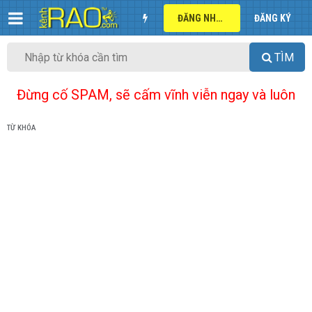
ĐĂNG NHẬP
ĐĂNG KÝ
TÌM
Đừng cố SPAM, sẽ cấm vĩnh viễn ngay và luôn
TỪ KHÓA