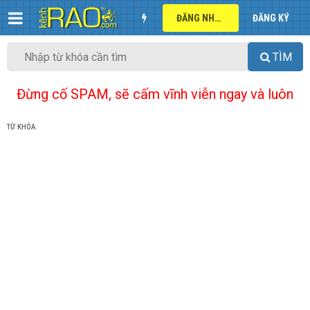
ĐĂNG NHẬP
ĐĂNG KÝ
TÌM
Đừng cố SPAM, sẽ cấm vĩnh viễn ngay và luôn
TỪ KHÓA