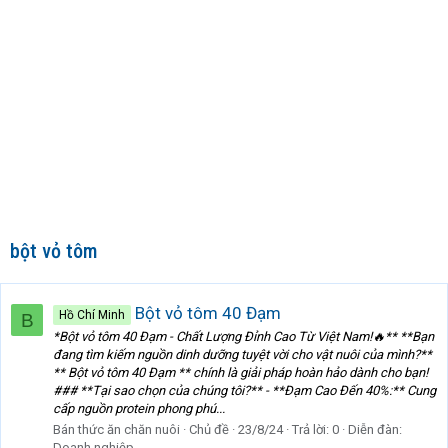
bột vỏ tôm
Bột vỏ tôm 40 Đạm
Hồ Chí Minh
B
*Bột vỏ tôm 40 Đạm - Chất Lượng Đỉnh Cao Từ Việt Nam!🔥** **Bạn
đang tìm kiếm nguồn dinh dưỡng tuyệt vời cho vật nuôi của mình?**
** Bột vỏ tôm 40 Đạm ** chính là giải pháp hoàn hảo dành cho bạn!
### **Tại sao chọn của chúng tôi?** - **Đạm Cao Đến 40%:** Cung
cấp nguồn protein phong phú...
Bán thức ăn chăn nuôi
Chủ đề
23/8/24
Trả lời: 0
Diễn đàn:
Doanh nghiệp