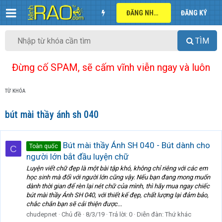
ĐĂNG NHẬP
ĐĂNG KÝ
TÌM
Đừng cố SPAM, sẽ cấm vĩnh viễn ngay và luôn
TỪ KHÓA
bút mài thầy ánh sh 040
Bút mài thầy Ánh SH 040 - Bút dành cho
Toàn quốc
C
người lớn bắt đầu luyện chữ
Luyện viết chữ đẹp là một bài tập khó, không chỉ riêng với các em
học sinh mà đối với người lớn cũng vậy. Nếu bạn đang mong muốn
dành thời gian để rèn lại nét chữ của mình, thì hãy mua ngay chiếc
bút mài thầy Ánh SH 040, với thiết kế đẹp, chất lượng lại đảm bảo,
chắc chắn bạn sẽ cải thiện được...
chudepnet
Chủ đề
8/3/19
Trả lời: 0
Diễn đàn:
Thứ khác