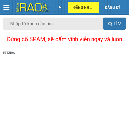
ĐĂNG NHẬP
ĐĂNG KÝ
TÌM
Đừng cố SPAM, sẽ cấm vĩnh viễn ngay và luôn
TỪ KHÓA