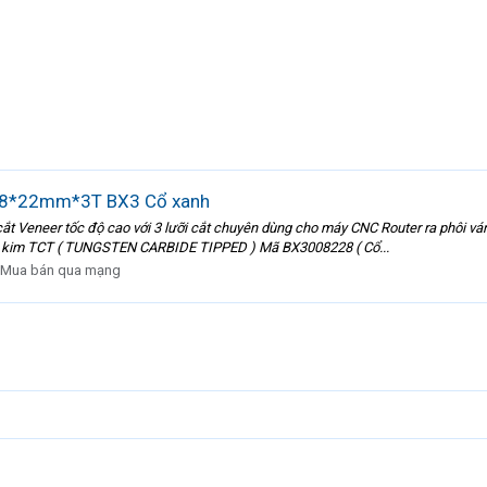
*8*22mm*3T BX3 Cổ xanh
t Veneer tốc độ cao với 3 lưỡi cắt chuyên dùng cho máy CNC Router ra phôi vá
p kim TCT ( TUNGSTEN CARBIDE TIPPED ) Mã BX3008228 ( Cổ...
Mua bán qua mạng