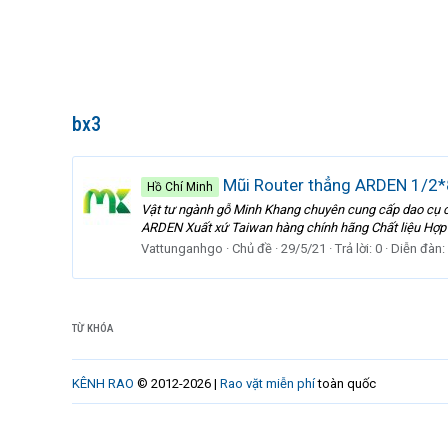
bx3
Mũi Router thẳng ARDEN 1/2
Hồ Chí Minh
Vật tư ngành gỗ Minh Khang chuyên cung cấp dao cụ cắ
ARDEN Xuất xứ Taiwan hàng chính hãng Chất liệu Hợ
Vattunganhgo
Chủ đề
29/5/21
Trả lời: 0
Diễn đàn:
TỪ KHÓA
KÊNH RAO
© 2012-2026 |
Rao vặt miễn phí
toàn quốc