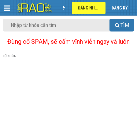
ĐĂNG NHẬP
ĐĂNG KÝ
TÌM
Đừng cố SPAM, sẽ cấm vĩnh viễn ngay và luôn
TỪ KHÓA