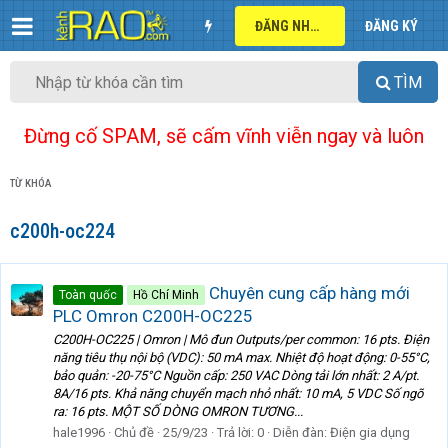
ĐĂNG NHẬP
ĐĂNG KÝ
TÌM
Đừng cố SPAM, sẽ cấm vĩnh viễn ngay và luôn
TỪ KHÓA
c200h-oc224
Chuyên cung cấp hàng mới
Toàn quốc
Hồ Chí Minh
PLC Omron C200H-OC225
C200H-OC225 | Omron | Mô đun Outputs/per common: 16 pts. Điện
năng tiêu thụ nội bộ (VDC): 50 mA max. Nhiệt độ hoạt động: 0-55°C,
bảo quản: -20-75°C Nguồn cấp: 250 VAC Dòng tải lớn nhất: 2 A/pt.
8A/16 pts. Khả năng chuyển mạch nhỏ nhất: 10 mA, 5 VDC Số ngõ
ra: 16 pts. MỘT SỐ DÒNG OMRON TƯƠNG...
hale1996
Chủ đề
25/9/23
Trả lời: 0
Diễn đàn:
Điện gia dụng