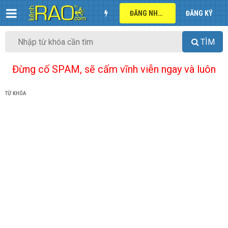
ĐĂNG NHẬP
ĐĂNG KÝ
TÌM
Đừng cố SPAM, sẽ cấm vĩnh viễn ngay và luôn
TỪ KHÓA