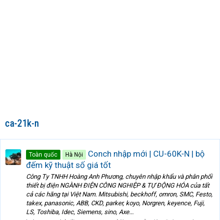
ca-21k-n
Conch nhập mới | CU-60K-N | bộ
Toàn quốc
Hà Nội
đếm kỹ thuật số giá tốt
Công Ty TNHH Hoàng Anh Phương, chuyên nhập khẩu và phân phối
thiết bị điện NGÀNH ĐIỆN CÔNG NGHIỆP & TỰ ĐỘNG HÓA của tất
cả các hãng tại Việt Nam. Mitsubishi, beckhoff, omron, SMC, Festo,
takex, panasonic, ABB, CKD, parker, koyo, Norgren, keyence, Fuji,
LS, Toshiba, Idec, Siemens, sino, Axe...