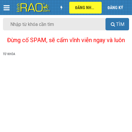
ĐĂNG NHẬP
ĐĂNG KÝ
TÌM
Đừng cố SPAM, sẽ cấm vĩnh viễn ngay và luôn
TỪ KHÓA