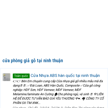
cửa phòng giả gỗ tại ninh thuận
Cửa Nhựa ABS hàn quốc tại ninh thuận
Toàn quốc
👉👉 Bên Em chuyên cung cấp Cửa nhựa giả gỗ nhiều mẫu mã đa
dạng🚪🚪: ✅Đài Loan, ABS Hàn Quốc, Composite ✅Cửa gỗ công
nghiệp: HDF Sơn, HDF Verneer, MDF Verneer, MDF
Melamine/laminate An Cường 🏚Cho phòng ngủ, vệ sinh 🚪 🌹LIÊN
HỆ ĐỂ ĐƯỢC TƯ VẤN BÁO GIÁ YÊU THƯƠNG 🌹♥️: 🏘 CÔNG TY CỔ
PHẦN SX-TM-XNK...
Cửa nhựa
Chủ đề
2/3/24
Trả lời: 0
Diễn đàn:
Thi công xây dựng