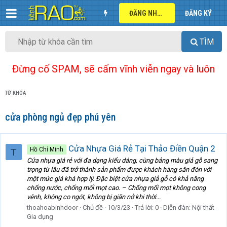
ĐĂNG NHẬP
ĐĂNG KÝ
TÌM
Đừng cố SPAM, sẽ cấm vĩnh viễn ngay và luôn
TỪ KHÓA
cửa phòng ngủ đẹp phú yên
Cửa Nhựa Giá Rẻ Tại Thảo Điền Quận 2
Hồ Chí Minh
T
Cửa nhựa giá rẻ với đa dạng kiểu dáng, cùng bảng màu giả gỗ sang
trọng từ lâu đã trở thành sản phẩm được khách hàng săn đón với
một mức giá khá hợp lý. Đặc biệt cửa nhựa giả gỗ có khả năng
chống nước, chống mối mọt cao. – Chống mối mọt không cong
vênh, không co ngót, không bị giãn nở khi thời...
thoahoabinhdoor
Chủ đề
10/3/23
Trả lời: 0
Diễn đàn:
Nội thất -
Gia dụng