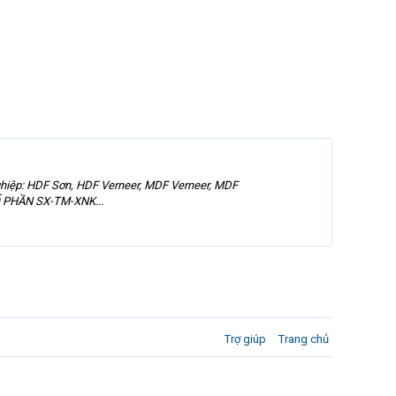
hiệp: HDF Sơn, HDF Verneer, MDF Verneer, MDF
Ổ PHẦN SX-TM-XNK...
Trợ giúp
Trang chủ