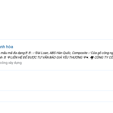
ánh hòa
 mẫu mã đa dạng🚪🚪: ✅Đài Loan, ABS Hàn Quốc, Composite ✅Cửa gỗ công ng
sinh 🚪 🌹LIÊN HỆ ĐỂ ĐƯỢC TƯ VẤN BÁO GIÁ YÊU THƯƠNG 🌹♥️: 🏘 CÔNG TY C
 công xây dựng