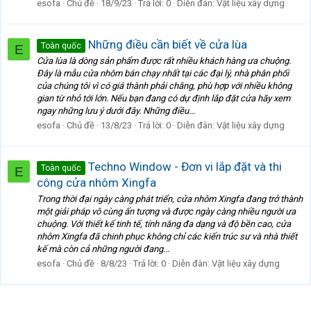
esofa
Chủ đề
18/9/23
Trả lời: 0
Diễn đàn:
Vật liệu xây dựng
Những điều cần biết về cửa lùa
Toàn quốc
E
Cửa lùa là dòng sản phẩm được rất nhiều khách hàng ưa chuộng.
Đây là mẫu cửa nhôm bán chạy nhất tại các đại lý, nhà phân phối
của chúng tôi vì có giá thành phải chăng, phù hợp với nhiều không
gian từ nhỏ tới lớn. Nếu bạn đang có dự định lắp đặt cửa hãy xem
ngay những lưu ý dưới đây. Những điều...
esofa
Chủ đề
13/8/23
Trả lời: 0
Diễn đàn:
Vật liệu xây dựng
Techno Window - Đơn vi lắp đặt và thi
Toàn quốc
E
công cửa nhôm Xingfa
Trong thời đại ngày càng phát triển, cửa nhôm Xingfa đang trở thành
một giải pháp vô cùng ấn tượng và được ngày càng nhiều người ưa
chuộng. Với thiết kế tinh tế, tính năng đa dạng và độ bền cao, cửa
nhôm Xingfa đã chinh phục không chỉ các kiến trúc sư và nhà thiết
kế mà còn cả những người đang...
esofa
Chủ đề
8/8/23
Trả lời: 0
Diễn đàn:
Vật liệu xây dựng