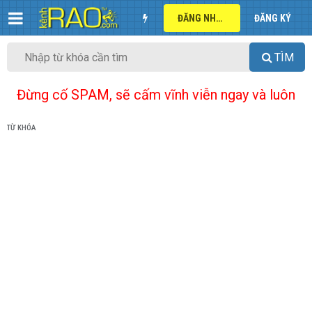
ĐĂNG NHẬP
ĐĂNG KÝ
TÌM
Đừng cố SPAM, sẽ cấm vĩnh viễn ngay và luôn
TỪ KHÓA