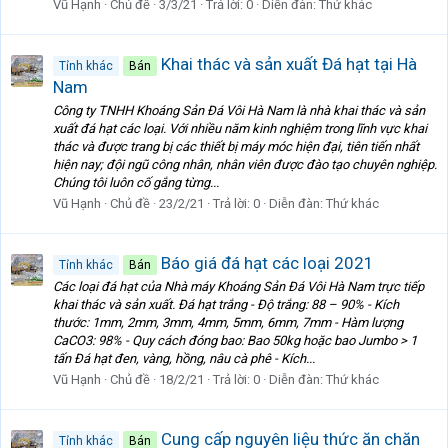
Vũ Hạnh
Chủ đề
3/3/21
Trả lời: 0
Diễn đàn:
Thứ khác
Khai thác và sản xuất Đá hạt tại Hà
Tỉnh khác
Bán
Nam
Công ty TNHH Khoáng Sản Đá Vôi Hà Nam là nhà khai thác và sản
xuất đá hạt các loại. Với nhiều năm kinh nghiệm trong lĩnh vực khai
thác và được trang bị các thiết bị máy móc hiện đại, tiên tiến nhất
hiện nay; đội ngũ công nhân, nhân viên được đào tạo chuyên nghiệp.
Chúng tôi luôn cố gắng từng...
Vũ Hạnh
Chủ đề
23/2/21
Trả lời: 0
Diễn đàn:
Thứ khác
Báo giá đá hạt các loại 2021
Tỉnh khác
Bán
Các loại đá hạt của Nhà máy Khoáng Sản Đá Vôi Hà Nam trực tiếp
khai thác và sản xuất. Đá hạt trắng - Độ trắng: 88 – 90% - Kích
thước: 1mm, 2mm, 3mm, 4mm, 5mm, 6mm, 7mm - Hàm lượng
CaCO3: 98% - Quy cách đóng bao: Bao 50kg hoặc bao Jumbo > 1
tấn Đá hạt đen, vàng, hồng, nâu cà phê - Kích...
Vũ Hạnh
Chủ đề
18/2/21
Trả lời: 0
Diễn đàn:
Thứ khác
Cung cấp nguyên liệu thức ăn chăn
Tỉnh khác
Bán