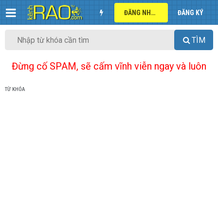
ĐĂNG NHẬP
ĐĂNG KÝ
TÌM
Đừng cố SPAM, sẽ cấm vĩnh viễn ngay và luôn
TỪ KHÓA