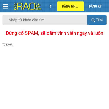
ĐĂNG NHẬP
ĐĂNG KÝ
TÌM
Đừng cố SPAM, sẽ cấm vĩnh viễn ngay và luôn
TỪ KHÓA