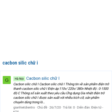
cacbon silic chữ i
Cacbon silic chữ I
Hà Nội
G
Cacbon silic chữ I Cacbon silic chữ I Thông tin về sản phẩm điện trở
thanh cacbon silic chữ I Điện áp:110v/ 220v/ 380v Nhiệt độ : 0-1500
độ C Thông số sản xuất theo yêu cầu Ứng dụng Gia nhiệt điện trở
cacbon silic chữ I được sản xuất với nhiều kích cỡ, sản phẩm
chuyên dùng trong lò...
gianhietdientro
Chủ đề
26/7/20
Trả lời: 0
Diễn đàn:
Điện tử -
KTS