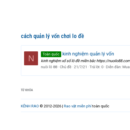
cách quản lý vốn chơi lo đề
kinh nghiệm quản lý vốn
Toàn quốc
N
kinh nghiệm xổ số lô đề miền bắc https://nuoilo88.co
nuôi lô 88
Chủ đề
21/7/21
Trả lời: 0
Diễn đàn:
Mua
TỪ KHÓA
KÊNH RAO
© 2012-2026 |
Rao vặt miễn phí
toàn quốc