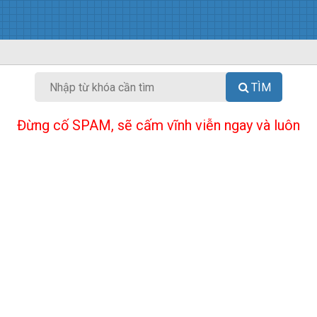
TÌM
Đừng cố SPAM, sẽ cấm vĩnh viễn ngay và luôn