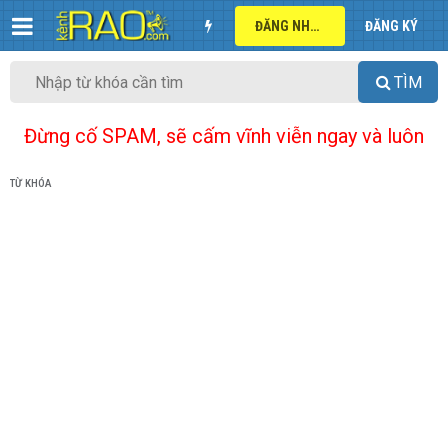
ĐĂNG NHẬP
ĐĂNG KÝ
TÌM
Đừng cố SPAM, sẽ cấm vĩnh viễn ngay và luôn
TỪ KHÓA