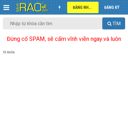
ĐĂNG NHẬP
ĐĂNG KÝ
TÌM
Đừng cố SPAM, sẽ cấm vĩnh viễn ngay và luôn
TỪ KHÓA