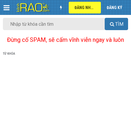
ĐĂNG NHẬP
ĐĂNG KÝ
TÌM
Đừng cố SPAM, sẽ cấm vĩnh viễn ngay và luôn
TỪ KHÓA