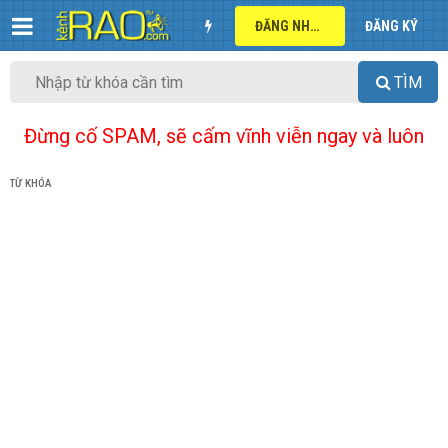
ĐĂNG NHẬP
ĐĂNG KÝ
TÌM
Đừng cố SPAM, sẽ cấm vĩnh viễn ngay và luôn
TỪ KHÓA