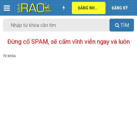
ĐĂNG NHẬP
ĐĂNG KÝ
TÌM
Đừng cố SPAM, sẽ cấm vĩnh viễn ngay và luôn
TỪ KHÓA