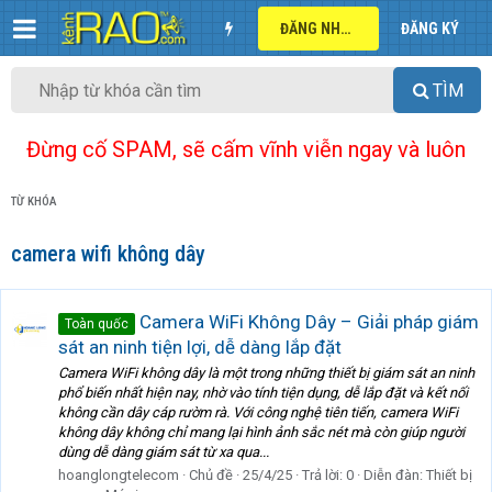
ĐĂNG NHẬP
ĐĂNG KÝ
TÌM
Đừng cố SPAM, sẽ cấm vĩnh viễn ngay và luôn
TỪ KHÓA
camera wifi không dây
Camera WiFi Không Dây – Giải pháp giám
Toàn quốc
sát an ninh tiện lợi, dễ dàng lắp đặt
Camera WiFi không dây là một trong những thiết bị giám sát an ninh
phổ biến nhất hiện nay, nhờ vào tính tiện dụng, dễ lắp đặt và kết nối
không cần dây cáp rườm rà. Với công nghệ tiên tiến, camera WiFi
không dây không chỉ mang lại hình ảnh sắc nét mà còn giúp người
dùng dễ dàng giám sát từ xa qua...
hoanglongtelecom
Chủ đề
25/4/25
Trả lời: 0
Diễn đàn:
Thiết bị