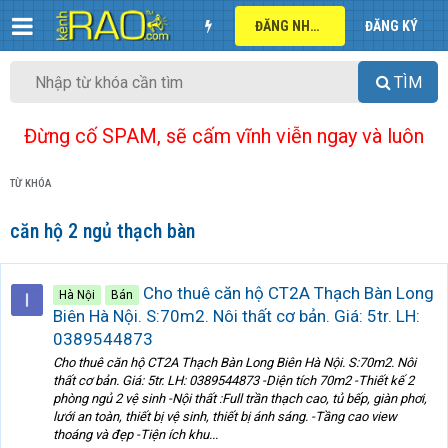
ĐĂNG NHẬP
ĐĂNG KÝ
TÌM
Đừng cố SPAM, sẽ cấm vĩnh viễn ngay và luôn
TỪ KHÓA
căn hộ 2 ngủ thạch bàn
Cho thuê căn hộ CT2A Thạch Bàn Long
Hà Nội
Bán
Biên Hà Nội. S:70m2. Nôi thất cơ bản. Giá: 5tr. LH:
0389544873
Cho thuê căn hộ CT2A Thạch Bàn Long Biên Hà Nội. S:70m2. Nôi
thất cơ bản. Giá: 5tr. LH: 0389544873 -Diện tích 70m2 -Thiết kế 2
phòng ngủ 2 vệ sinh -Nội thất :Full trần thạch cao, tủ bếp, giàn phơi,
lưới an toàn, thiết bị vệ sinh, thiết bị ánh sáng. -Tầng cao view
thoáng và đẹp -Tiện ích khu...