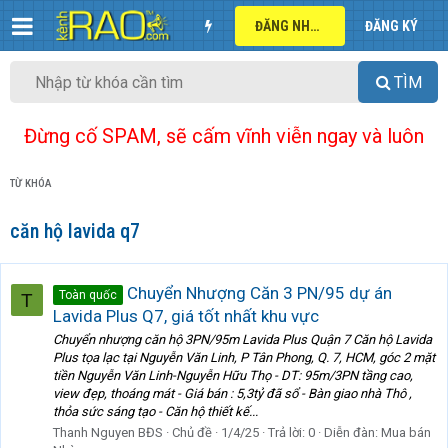
ĐĂNG NHẬP
ĐĂNG KÝ
TÌM
Đừng cố SPAM, sẽ cấm vĩnh viễn ngay và luôn
TỪ KHÓA
căn hộ lavida q7
Chuyển Nhượng Căn 3 PN/95 dự án
Toàn quốc
T
Lavida Plus Q7, giá tốt nhất khu vực
Chuyển nhượng căn hộ 3PN/95m Lavida Plus Quận 7 Căn hộ Lavida
Plus tọa lạc tại Nguyễn Văn Linh, P Tân Phong, Q. 7, HCM, góc 2 mặt
tiền Nguyễn Văn Linh-Nguyễn Hữu Thọ - DT: 95m/3PN tầng cao,
view đẹp, thoáng mát - Giá bán : 5,3tỷ đã sổ - Bàn giao nhà Thô ,
thỏa sức sáng tạo - Căn hộ thiết kế...
Thanh Nguyen BĐS
Chủ đề
1/4/25
Trả lời: 0
Diễn đàn:
Mua bán