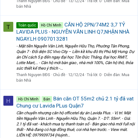
Thanh Nguyen BĐS
Chủ đề
13/12/24
Trả lời: 0
Diễn đàn:
Mua
bán Nhà
CĂN HỘ 2PN/74M2 3,7 TỶ
Toàn quốc
Hồ Chí Minh
T
LAVIDA PLUS - NGUYỄN VĂN LINH Q7,NHẬN NHÀ
NGAY.LH 0907013281
- Mặt tiền Nguyễn Văn Linh, Nguyễn Hữu Thọ, Phường Tân Phong,
Quận 7 - Đối diện SC Vivo City – Liền kề khu đô thị Phú Mỹ Hưng. Dự
án Chỉ cách 5 p đến ngay đại học Tôn Đức Thắng, Đại học RMIT,
Lotte Mart,... - Căn hộ mới bàn giao , nhà mới 100%, Căn hộ thô, thỏa
sức thiết kế theo ý thích -...
Thanh Nguyen BĐS
Chủ đề
12/12/24
Trả lời: 0
Diễn đàn:
Mua
bán Nhà
Bán căn OT 55m2 chủ 2.1 tỷ đã vat
Hồ Chí Minh
Bán
H
Chung cư Lavida PLus Quận7
Cần chuyển nhượng căn hộ officetel dự án Lavida Plus. - Vị trí: Mặt
tiền Nguyễn Văn Linh - Nguyễn Hữu Thọ, Quận 7. - DT: 55m². - Giá:
2.1 tỷ đã vat - khách mua tự thanh toán sổ - Bàn giao nhà mới full nội
thất - Nhà đang có hợp đồng thuê, coi nhà hẹn trước. - View mát.
LIÊN HỆ: 0979939734 (Huỳnh...