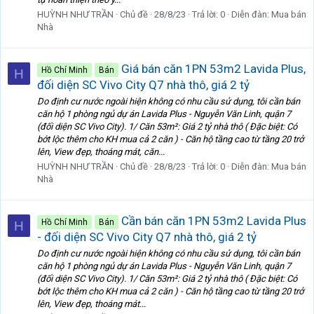
HUỲNH NHƯ TRẦN
Chủ đề
28/8/23
Trả lời: 0
Diễn đàn:
Mua bán
Nhà
Giá bán căn 1PN 53m2 Lavida Plus,
Hồ Chí Minh
Bán
H
đối diện SC Vivo City Q7 nhà thô, giá 2 tỷ
Do định cư nước ngoài hiện không có nhu cầu sử dụng, tôi cần bán
căn hộ 1 phòng ngủ dự án Lavida Plus - Nguyễn Văn Linh, quận 7
(đối diện SC Vivo City). 1/ Căn 53m²: Giá 2 tỷ nhà thô ( Đặc biệt: Có
bớt lộc thêm cho KH mua cả 2 căn ) - Căn hộ tầng cao từ tầng 20 trở
lên, View đẹp, thoáng mát, căn...
HUỲNH NHƯ TRẦN
Chủ đề
28/8/23
Trả lời: 0
Diễn đàn:
Mua bán
Nhà
Cần bán căn 1PN 53m2 Lavida Plus
Hồ Chí Minh
Bán
H
- đối diện SC Vivo City Q7 nhà thô, giá 2 tỷ
Do định cư nước ngoài hiện không có nhu cầu sử dụng, tôi cần bán
căn hộ 1 phòng ngủ dự án Lavida Plus - Nguyễn Văn Linh, quận 7
(đối diện SC Vivo City). 1/ Căn 53m²: Giá 2 tỷ nhà thô ( Đặc biệt: Có
bớt lộc thêm cho KH mua cả 2 căn ) - Căn hộ tầng cao từ tầng 20 trở
lên, View đẹp, thoáng mát...