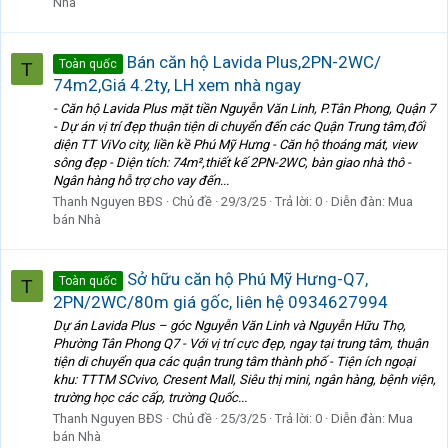
Nhà
Bán căn hộ Lavida Plus,2PN-2WC/
Toàn quốc
T
74m2,Giá 4.2ty, LH xem nhà ngay
- Căn hộ Lavida Plus mặt tiền Nguyễn Văn Linh, P.Tân Phong, Quận 7
- Dự án vị trí đẹp thuận tiện di chuyển đến các Quận Trung tâm,đối
diện TT ViVo city, liền kề Phú Mỹ Hưng - Căn hộ thoáng mát, view
sông đẹp - Diện tích: 74m²,thiết kế 2PN-2WC, bàn giao nhà thô -
Ngân hàng hỗ trợ cho vay đến...
Thanh Nguyen BĐS
Chủ đề
29/3/25
Trả lời: 0
Diễn đàn:
Mua
bán Nhà
Sở hữu căn hộ Phú Mỹ Hưng-Q7,
Toàn quốc
T
2PN/2WC/80m giá gốc, liên hệ 0934627994
Dự án Lavida Plus – góc Nguyễn Văn Linh và Nguyễn Hữu Thọ,
Phường Tân Phong Q7 - Với vị trí cực đẹp, ngay tại trung tâm, thuận
tiện di chuyển qua các quận trung tâm thành phố - Tiện ích ngoại
khu: TTTM SCvivo, Cresent Mall, Siêu thị mini, ngân hàng, bệnh viện,
trường học các cấp, trường Quốc...
Thanh Nguyen BĐS
Chủ đề
25/3/25
Trả lời: 0
Diễn đàn:
Mua
bán Nhà