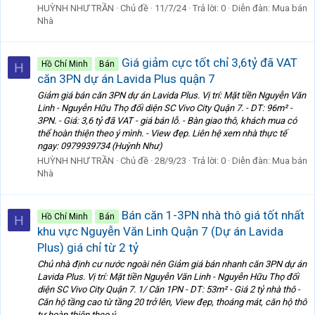
HUỲNH NHƯ TRẦN
Chủ đề
11/7/24
Trả lời: 0
Diễn đàn:
Mua bán
Nhà
Giá giảm cực tốt chỉ 3,6tỷ đã VAT
Hồ Chí Minh
Bán
H
căn 3PN dự án Lavida Plus quận 7
Giảm giá bán căn 3PN dự án Lavida Plus. Vị trí: Mặt tiền Nguyễn Văn
Linh - Nguyễn Hữu Thọ đối diện SC Vivo City Quận 7. - DT: 96m² -
3PN. - Giá: 3,6 tỷ đã VAT - giá bán lỗ. - Bàn giao thô, khách mua có
thể hoàn thiện theo ý mình. - View đẹp. Liên hệ xem nhà thực tế
ngay: 0979939734 (Huỳnh Như)
HUỲNH NHƯ TRẦN
Chủ đề
28/9/23
Trả lời: 0
Diễn đàn:
Mua bán
Nhà
Bán căn 1-3PN nhà thô giá tốt nhất
Hồ Chí Minh
Bán
H
khu vực Nguyễn Văn Linh Quận 7 (Dự án Lavida
Plus) giá chỉ từ 2 tỷ
Chủ nhà định cư nước ngoài nên Giảm giá bán nhanh căn 3PN dự án
Lavida Plus. Vị trí: Mặt tiền Nguyễn Văn Linh - Nguyễn Hữu Thọ đối
diện SC Vivo City Quận 7. 1/ Căn 1PN - DT: 53m² - Giá 2 tỷ nhà thô -
Căn hộ tầng cao từ tầng 20 trở lên, View đẹp, thoáng mát, căn hộ thô
tự hoàn thiện theo ý...