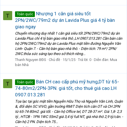
Nhượng 1 căn giá siêu tốt
Toàn quốc
T
2PN/2WC/79m2 dự án Lavida Plus giá 4 tỷ bàn
giao ngay
Chuyển nhượng duy nhất 1 căn giá siêu tốt 2PN/2WC/79m2 dự án
Lavida Plus chỉ 4 tỷ bàn giao nhà thô ,LH 0907.013.281 Cần bán căn
hộ 2PN/2WC/79m2 dự án Lavida Plus mặt tiền đường Nguyễn Văn
Linh- Quận 7. - Căn hộ bàn giao nhà thô. - Diện tích: 79 m²/ 2PN/
2WC.thỏa sức sáng tạo theo sở thích riêng...
Thanh Nguyen BĐS
Chủ đề
15/1/25
Trả lời: 0
Diễn đàn:
Mua
bán Nhà
Bán CH cao cấp phú mỹ hưng,DT từ 65-
Toàn quốc
T
74-80m2/2PN-3PN. giá tốt, cho thuê giá cao.LH
0907.013.281
Tọa lạc tại góc mặt tiền Nguyễn Hữu Thọ và Nguyễn Văn Linh, Quận
&, đối diện SC VIVO, gần trường RMIT Diện tích căn OT và CH 2PN
từ 65-74-80m2. giá tốt. - Căn hộ Office tel, DT 28-37 m². Giá 1,8- 2,3
tỷ , HTCB - 1PN 1WC 55m2 giá 3,4 tỷ full NT, giá nhà thô 2,9 tỷ/căn. -
Căn hộ 2 PN. Diện tích 75...