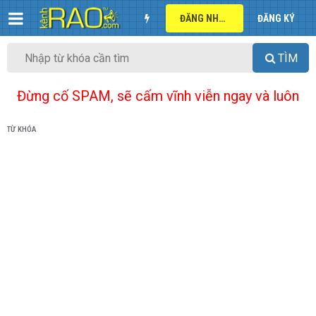
ĐĂNG NHẬP
ĐĂNG KÝ
TÌM
Đừng cố SPAM, sẽ cấm vĩnh viễn ngay và luôn
TỪ KHÓA