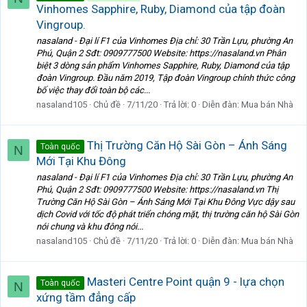
Vinhomes Sapphire, Ruby, Diamond của tập đoàn
Vingroup.
nasaland - Đại lí F1 của Vinhomes Địa chỉ: 30 Trần Lựu, phường An
Phú, Quận 2 Sđt: 0909777500 Website: https://nasaland.vn Phân
biệt 3 dòng sản phẩm Vinhomes Sapphire, Ruby, Diamond của tập
đoàn Vingroup. Đầu năm 2019, Tập đoàn Vingroup chính thức công
bố việc thay đổi toàn bộ các...
nasaland105
Chủ đề
7/11/20
Trả lời: 0
Diễn đàn:
Mua bán Nhà
Thị Trường Căn Hộ Sài Gòn – Ánh Sáng
Toàn quốc
N
Mới Tại Khu Đông
nasaland - Đại lí F1 của Vinhomes Địa chỉ: 30 Trần Lựu, phường An
Phú, Quận 2 Sđt: 0909777500 Website: https://nasaland.vn Thị
Trường Căn Hộ Sài Gòn – Ánh Sáng Mới Tại Khu Đông Vực dậy sau
dịch Covid với tốc độ phát triển chóng mặt, thị trường căn hộ Sài Gòn
nói chung và khu đông nói...
nasaland105
Chủ đề
7/11/20
Trả lời: 0
Diễn đàn:
Mua bán Nhà
Masteri Centre Point quận 9 - lựa chọn
Toàn quốc
N
xứng tầm đẳng cấp