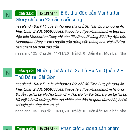
Biệt thự độc bản Manhattan
Toàn quốc
Hồ Chí Minh
N
Glory chỉ còn 23 căn cuối cùng
nasaland - Đại lí F1 của Vinhomes Địa chỉ: 30 Trần Lựu, phường An
Phú, Quận 2 Sđt: 0909777500 Website: https://nasaland.vn Biệt thự
độc bản Manhattan Glory chỉ còn 23 căn cuối cùng Biệt thự độc bản
Manhattan Glory – khởi nguồn của đẳng cấp thăng hoa. Nơi sẽ đưa
bạn chạm tới đỉnh cao của...
nasaland105
Chủ đề
11/11/20
Trả lời: 0
Diễn đàn:
Mua bán Nhà
Những Dự Án Tại Xa Lộ Hà Nội Quận 2 –
Toàn quốc
N
Thủ Đô tại Sài Gòn
nasaland - Đại lí F1 của Vinhomes Địa chỉ: 30 Trần Lựu, phường An
Phú, Quận 2 Sđt: 0909777500 Website: https://nasaland.vn Những
Dự Án Tại Xa Lộ Hà Nội Quận 2 – Thủ Đô tại Sài Gòn Dự án tại Xa Lộ
Hà Nội luôn là những điều mà nhiều chủ đầu tư quan tâm nhất, bởi lẽ
với việc gia tăng dân số tại...
nasaland105
Chủ đề
10/11/20
Trả lời: 0
Diễn đàn:
Mua bán Nhà
Phân biệt 3 dòng sản phẩm
Toàn quốc
Hồ Chí Minh