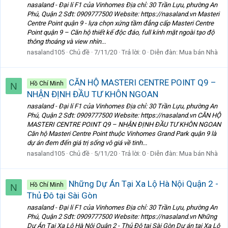
nasaland - Đại lí F1 của Vinhomes Địa chỉ: 30 Trần Lựu, phường An
Phú, Quận 2 Sđt: 0909777500 Website: https://nasaland.vn Masteri
Centre Point quận 9 - lựa chọn xứng tầm đẳng cấp Masteri Centre
Point quận 9 – Căn hộ thiết kế độc đáo, full kính mặt ngoài tạo độ
thông thoáng và view nhìn...
nasaland105
Chủ đề
7/11/20
Trả lời: 0
Diễn đàn:
Mua bán Nhà
CĂN HỘ MASTERI CENTRE POINT Q9 –
Hồ Chí Minh
N
NHẬN ĐỊNH ĐẦU TƯ KHÔN NGOAN
nasaland - Đại lí F1 của Vinhomes Địa chỉ: 30 Trần Lựu, phường An
Phú, Quận 2 Sđt: 0909777500 Website: https://nasaland.vn CĂN HỘ
MASTERI CENTRE POINT Q9 – NHẬN ĐỊNH ĐẦU TƯ KHÔN NGOAN
Căn hộ Masteri Centre Point thuộc Vinhomes Grand Park quận 9 là
dự án đem đến giá trị sống vô giá về tinh...
nasaland105
Chủ đề
5/11/20
Trả lời: 0
Diễn đàn:
Mua bán Nhà
Những Dự Án Tại Xa Lộ Hà Nội Quận 2 -
Hồ Chí Minh
N
Thủ Đô tại Sài Gòn
nasaland - Đại lí F1 của Vinhomes Địa chỉ: 30 Trần Lựu, phường An
Phú, Quận 2 Sđt: 0909777500 Website: https://nasaland.vn Những
Dự Án Tại Xa Lộ Hà Nội Quận 2 - Thủ Đô tại Sài Gòn Dự án tại Xa Lộ