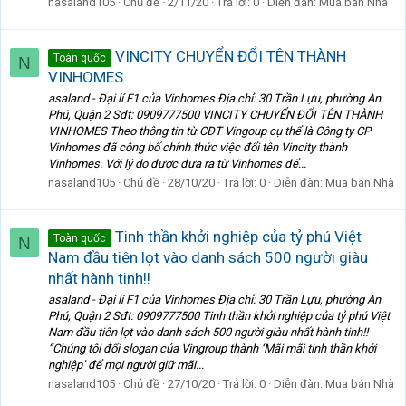
nasaland105
Chủ đề
2/11/20
Trả lời: 0
Diễn đàn:
Mua bán Nhà
VINCITY CHUYỂN ĐỔI TÊN THÀNH
Toàn quốc
N
VINHOMES
asaland - Đại lí F1 của Vinhomes Địa chỉ: 30 Trần Lựu, phường An
Phú, Quận 2 Sđt: 0909777500 VINCITY CHUYỂN ĐỔI TÊN THÀNH
VINHOMES Theo thông tin từ CĐT Vingoup cụ thể là Công ty CP
Vinhomes đã công bố chính thức việc đổi tên Vincity thành
Vinhomes. Với lý do được đưa ra từ Vinhomes để...
nasaland105
Chủ đề
28/10/20
Trả lời: 0
Diễn đàn:
Mua bán Nhà
Tinh thần khởi nghiệp của tỷ phú Việt
Toàn quốc
N
Nam đầu tiên lọt vào danh sách 500 người giàu
nhất hành tinh!!
asaland - Đại lí F1 của Vinhomes Địa chỉ: 30 Trần Lựu, phường An
Phú, Quận 2 Sđt: 0909777500 Tinh thần khởi nghiệp của tỷ phú Việt
Nam đầu tiên lọt vào danh sách 500 người giàu nhất hành tinh!!
“Chúng tôi đổi slogan của Vingroup thành ‘Mãi mãi tinh thần khởi
nghiệp’ để mọi người giữ mãi...
nasaland105
Chủ đề
27/10/20
Trả lời: 0
Diễn đàn:
Mua bán Nhà