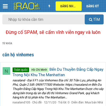
ĐĂNG NHẬP
ĐĂNG KÝ
TÌM
Đừng cố SPAM, sẽ cấm vĩnh viễn ngay và luôn
TỪ KHÓA
căn hộ vinhomes
Bến Du Thuyền Đẳng Cấp Ngay
Toàn quốc
Hồ Chí Minh
N
Trong Nội Khu The Manhattan
nasaland - Đại lí F1 của Vinhomes Địa chỉ: 30 Trần Lựu, phường An
Phú, Quận 2 Sđt: 0909777500 Website: https://nasaland.vn Bến Du
Thuyền Đẳng Cấp Ngay Trong Nội Khu The Manhattan Được cho xây
dựng bên trong dự án đại đô thị Vinhomes Grand Park, quý khách
hàng khi đi từ phân khu The Manhattan...
nasaland105
Chủ đề
12/11/20
Trả lời: 0
Diễn đàn:
Mua bán Nhà