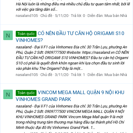
Hà Nội luôn là những điều mà nhiều chủ đầu tư quan tâm nhất, bởi lẽ
với việc gia tăng dân số...
nasaland105
Chủ đề
5/11/20
Trả lời: 0
Diễn đàn:
Mua bán Nhà
CÓ NÊN ĐẦU TƯ CĂN HỘ ORIGAMI S10
Toàn quốc
N
VINHOMES?
nasaland - Đại lí F1 của Vinhomes Địa chỉ: 30 Trần Lựu, phường An
Phú, Quận 2 Sđt: 0909777500 Website: https://nasaland.vn CÓ NÊN
ĐẦU TƯ CĂN HỘ ORIGAMI S10 VINHOMES? Đầu tư căn hộ Origami
S10 có phải là quyết định khôn ngoan khi lựa chọn đầu tư sinh lời
vào phân khu The Origami? Đây là một...
nasaland105
Chủ đề
3/11/20
Trả lời: 1
Diễn đàn:
Mua bán Nhà
VINCOM MEGA MALL QUẬN 9 NỘI KHU
Toàn quốc
N
VINHOMES GRAND PARK
nasaland - Đại lí F1 của Vinhomes Địa chỉ: 30 Trần Lựu, phường An
Phú, Quận 2 Sđt: 0909777500 VINCOM MEGA MALL QUẬN 9 NỘI
KHU VINHOMES GRAND PARK Vincom Mega Mall quận 9 là một
trong những trung tâm thương mại hàng đầu tại thành phố Hồ Chí
Minh thuộc đại đô thị Vinhomes Grand Park. 1...