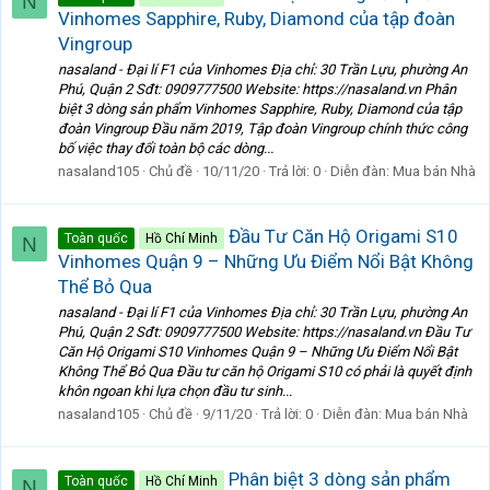
N
Vinhomes Sapphire, Ruby, Diamond của tập đoàn
Vingroup
nasaland - Đại lí F1 của Vinhomes Địa chỉ: 30 Trần Lựu, phường An
Phú, Quận 2 Sđt: 0909777500 Website: https://nasaland.vn Phân
biệt 3 dòng sản phẩm Vinhomes Sapphire, Ruby, Diamond của tập
đoàn Vingroup Đầu năm 2019, Tập đoàn Vingroup chính thức công
bố việc thay đổi toàn bộ các dòng...
nasaland105
Chủ đề
10/11/20
Trả lời: 0
Diễn đàn:
Mua bán Nhà
Đầu Tư Căn Hộ Origami S10
Toàn quốc
Hồ Chí Minh
N
Vinhomes Quận 9 – Những Ưu Điểm Nổi Bật Không
Thể Bỏ Qua
nasaland - Đại lí F1 của Vinhomes Địa chỉ: 30 Trần Lựu, phường An
Phú, Quận 2 Sđt: 0909777500 Website: https://nasaland.vn Đầu Tư
Căn Hộ Origami S10 Vinhomes Quận 9 – Những Ưu Điểm Nổi Bật
Không Thể Bỏ Qua Đầu tư căn hộ Origami S10 có phải là quyết định
khôn ngoan khi lựa chọn đầu tư sinh...
nasaland105
Chủ đề
9/11/20
Trả lời: 0
Diễn đàn:
Mua bán Nhà
Phân biệt 3 dòng sản phẩm
Toàn quốc
Hồ Chí Minh
N