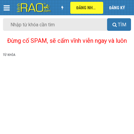
ĐĂNG NHẬP
ĐĂNG KÝ
TÌM
Đừng cố SPAM, sẽ cấm vĩnh viễn ngay và luôn
TỪ KHÓA