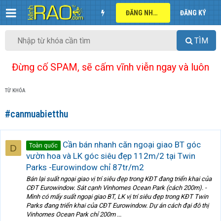
ĐĂNG NHẬP
ĐĂNG KÝ
TÌM
Đừng cố SPAM, sẽ cấm vĩnh viễn ngay và luôn
TỪ KHÓA
#canmuabietthu
Cần bán nhanh căn ngoại giao BT góc
Toàn quốc
D
vườn hoa và LK góc siêu đẹp 112m/2 tại Twin
Parks -Eurowindow chỉ 87tr/m2
Bán lại suất ngoại giao vị trí siêu đẹp trong KĐT đang triển khai của
CĐT Eurowindow. Sát cạnh Vinhomes Ocean Park (cách 200m). -
Mình có mấy suất ngoại giao BT, LK vị trí siêu đẹp trong KĐT Twin
Parks đang triển khai của CĐT Eurowindow. Dự án cách đại đô thị
Vinhomes Ocean Park chỉ 200m ...