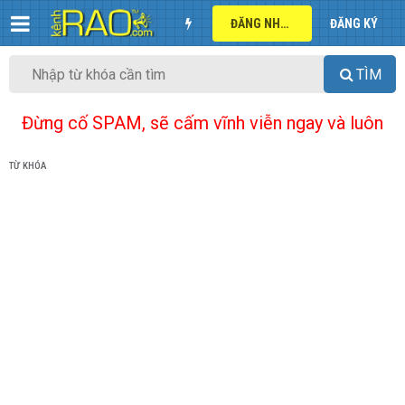
ĐĂNG NHẬP
ĐĂNG KÝ
TÌM
Đừng cố SPAM, sẽ cấm vĩnh viễn ngay và luôn
TỪ KHÓA