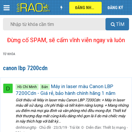
ĐĂNG NHẬP
ĐĂNG KÝ
TÌM
Đừng cố SPAM, sẽ cấm vĩnh viễn ngay và luôn
TỪ KHÓA
canon lbp 7200cdn
Máy in laser màu Canon LBP
Hồ Chí Minh
Bán
D
7200Cdn - Giá rẻ, bảo hành chính hãng 1 năm
Giới thiệu về Máy in laser màu Canon LBP 7200Cdn: + Máy in laser
màu dễ sử dụng, chi phí thấp và tiết kiệm năng lượng. + Mang những
ưu điểm mà mọi gia đình và văn phòng nhỏ đều mong đợi. Thiết kế
thời thượng đẹp mắt cùng kiểu dáng nhỏ gọn là lí do mà chiếc máy
in này thích hợp với bất kỳ...
dinhtrungttp
Chủ đề
23/3/19
Trả lời: 0
Diễn đàn:
Thiết bị mạng -