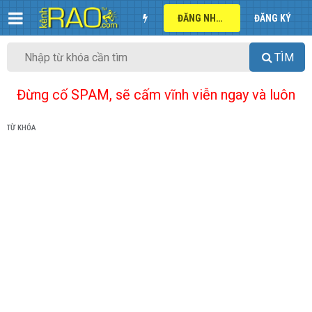
ĐĂNG NHẬP
ĐĂNG KÝ
TÌM
Đừng cố SPAM, sẽ cấm vĩnh viễn ngay và luôn
TỪ KHÓA