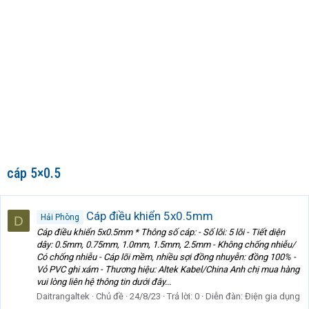
cáp 5×0.5
Cáp điều khiển 5x0.5mm
Hải Phòng
D
Cáp điều khiển 5x0.5mm * Thông số cáp: - Số lõi: 5 lõi - Tiết diện
dây: 0.5mm, 0.75mm, 1.0mm, 1.5mm, 2.5mm - Không chống nhiễu/
Có chống nhiễu - Cáp lõi mềm, nhiều sợi đồng nhuyễn: đồng 100% -
Vỏ PVC ghi xám - Thương hiệu: Altek Kabel/China Anh chị mua hàng
vui lòng liên hệ thông tin dưới đây...
Daitrangaltek
Chủ đề
24/8/23
Trả lời: 0
Diễn đàn:
Điện gia dụng