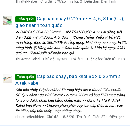
Thialtekkabel
Chủ đề
3/9/25
Trả lời: 0
Diễn đàn:
Điện lạnh
Cáp báo cháy 0.22mm² – 4, 6, 8 lõi (CU),
Toàn quốc
giao nhanh toàn quốc
🔥 CÁP BÁO CHÁY 0.22mm² – AN TOÀN PCCC 🔥 ✅ Lõi đồng, tiết
diện 0.22mm² ✅ Số lõi: 4, 6, 8 lõi – Không chống nhiễu ✅ Vỏ PVC
màu trắng, điện áp 300/500V 🎯 Ứng dụng: Hệ thống báo cháy, PCCC
công trình 📦 Hàng sẵn kho – Giao toàn quốc 📞 Liên hệ ngay: 0934
896 991 (Zalo/Call) để nhận báo giá...
Thi Altek Kabel
Chủ đề
3/9/25
Trả lời: 0
Diễn đàn:
Điện tử - KTS
Cáp báo cháy , báo khói 8c x 0.22mm2
Toàn quốc
Altek Kabel
Cáp báo cháy. Cáp báo khói Thương hiệu Altek Kabel. Tiêu chuẩn
CE. Quy cách : 8c x 0.22mm2 1 cuộn = 200m Vỏ bọc PVC màu trắng ,
lõi trong được phân biệt bằng nhiều màu >> Công Ty TNHH Altek
Kabel Việt Nam >> Chuyên phân phối cáp loại cáp điều khiển , cáp
tín hiệu , cáp báo cháy , cáp chống cháy...
nhucapdieukhien
Chủ đề
18/6/20
Trả lời: 0
Diễn đàn:
Điện lạnh