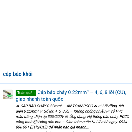
cáp báo khói
Cáp báo cháy 0.22mm² – 4, 6, 8 lõi (CU),
Toàn quốc
giao nhanh toàn quốc
🔥 CÁP BÁO CHÁY 0.22mm² – AN TOÀN PCCC 🔥 ✅ Lõi đồng, tiết
diện 0.22mm² ✅ Số lõi: 4, 6, 8 lõi – Không chống nhiễu ✅ Vỏ PVC
màu trắng, điện áp 300/500V 🎯 Ứng dụng: Hệ thống báo cháy, PCCC
công trình 📦 Hàng sẵn kho – Giao toàn quốc 📞 Liên hệ ngay: 0934
896 991 (Zalo/Call) để nhận báo giá nhanh...