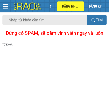
ĐĂNG NHẬP
ĐĂNG KÝ
TÌM
Đừng cố SPAM, sẽ cấm vĩnh viễn ngay và luôn
TỪ KHÓA