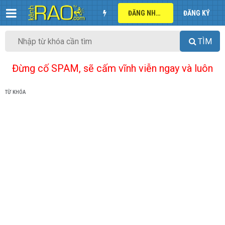
ĐĂNG NHẬP
ĐĂNG KÝ
TÌM
Đừng cố SPAM, sẽ cấm vĩnh viễn ngay và luôn
TỪ KHÓA