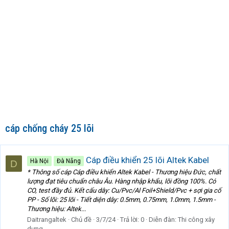
cáp chống cháy 25 lõi
Cáp điều khiển 25 lõi Altek Kabel
Hà Nội
Đà Nẵng
D
* Thông số cáp Cáp điều khiển Altek Kabel - Thương hiệu Đức, chất
lượng đạt tiêu chuẩn châu Âu. Hàng nhập khẩu, lõi đồng 100%. Có
CO, test đầy đủ. Kết cấu dây: Cu/Pvc/Al Foil+Shield/Pvc + sợi gia cố
PP - Số lõi: 25 lõi - Tiết diện dây: 0.5mm, 0.75mm, 1.0mm, 1.5mm -
Thương hiệu: Altek...
Daitrangaltek
Chủ đề
3/7/24
Trả lời: 0
Diễn đàn:
Thi công xây
dựng