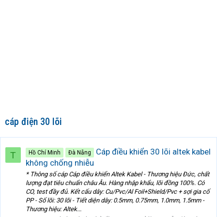
cáp điện 30 lõi
Cáp điều khiển 30 lõi altek kabel
Hồ Chí Minh
Đà Nẵng
T
không chống nhiễu
* Thông số cáp Cáp điều khiển Altek Kabel - Thương hiệu Đức, chất
lượng đạt tiêu chuẩn châu Âu. Hàng nhập khẩu, lõi đồng 100%. Có
CO, test đầy đủ. Kết cấu dây: Cu/Pvc/Al Foil+Shield/Pvc + sợi gia cố
PP - Số lõi: 30 lõi - Tiết diện dây: 0.5mm, 0.75mm, 1.0mm, 1.5mm -
Thương hiệu: Altek...