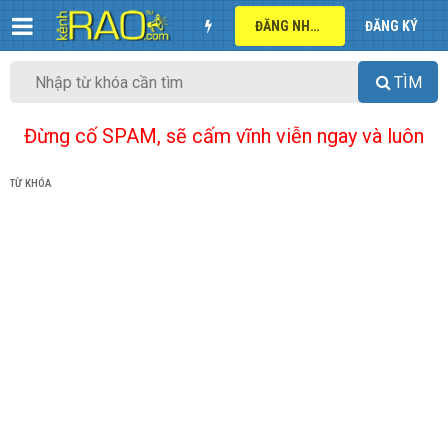
ĐĂNG NHẬP
ĐĂNG KÝ
TÌM
Đừng cố SPAM, sẽ cấm vĩnh viễn ngay và luôn
TỪ KHÓA