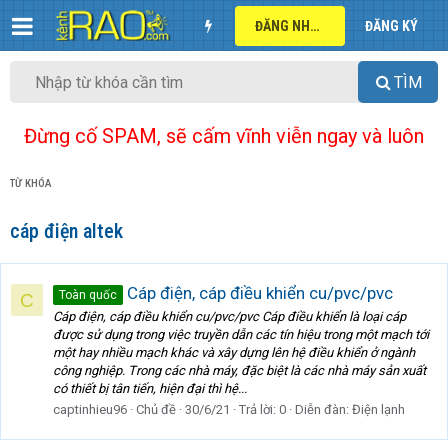
ĐĂNG NHẬP
ĐĂNG KÝ
TÌM
Đừng cố SPAM, sẽ cấm vĩnh viễn ngay và luôn
TỪ KHÓA
cáp điện altek
Cáp điện, cáp điều khiển cu/pvc/pvc
Toàn quốc
C
Cáp điện, cáp điều khiển cu/pvc/pvc Cáp điều khiển là loại cáp
được sử dụng trong việc truyền dẫn các tín hiệu trong một mạch tới
một hay nhiều mạch khác và xây dựng lên hệ điều khiển ở ngành
công nghiệp. Trong các nhà máy, đặc biệt là các nhà máy sản xuất
có thiết bị tân tiến, hiện đại thì hệ...
captinhieu96
Chủ đề
30/6/21
Trả lời: 0
Diễn đàn:
Điện lạnh