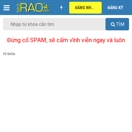
ĐĂNG NHẬP
ĐĂNG KÝ
TÌM
Đừng cố SPAM, sẽ cấm vĩnh viễn ngay và luôn
TỪ KHÓA