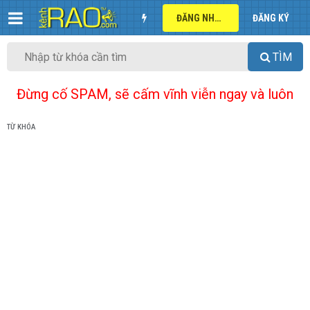
ĐĂNG NHẬP
ĐĂNG KÝ
TÌM
Đừng cố SPAM, sẽ cấm vĩnh viễn ngay và luôn
TỪ KHÓA