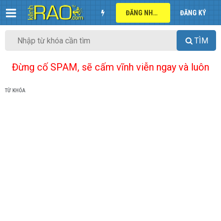
ĐĂNG NHẬP
ĐĂNG KÝ
TÌM
Đừng cố SPAM, sẽ cấm vĩnh viễn ngay và luôn
TỪ KHÓA