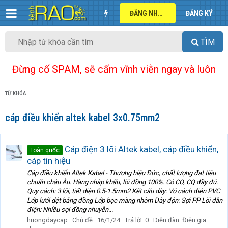
ĐĂNG NHẬP
ĐĂNG KÝ
TÌM
Đừng cố SPAM, sẽ cấm vĩnh viễn ngay và luôn
TỪ KHÓA
cáp điều khiển altek kabel 3x0.75mm2
Cáp điện 3 lõi Altek kabel, cáp điều khiển,
Toàn quốc
cáp tín hiệu
Cáp điều khiển Altek Kabel - Thương hiệu Đức, chất lượng đạt tiêu
chuẩn châu Âu. Hàng nhập khẩu, lõi đồng 100%. Có CO, CQ đầy đủ.
Quy cách: 3 lõi, tiết diện 0.5-1.5mm2 Kết cấu dây: Vỏ cách điện PVC
Lớp lưới dệt bằng đồng Lớp bọc màng nhôm Dây độn: Sợi PP Lõi dẫn
điện: Nhiều sợi đồng nhuyễn...
huongdaycap
Chủ đề
16/1/24
Trả lời: 0
Diễn đàn:
Điện gia