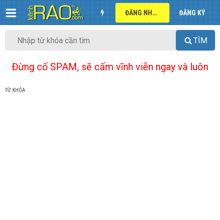
ĐĂNG NHẬP
ĐĂNG KÝ
TÌM
Đừng cố SPAM, sẽ cấm vĩnh viễn ngay và luôn
TỪ KHÓA