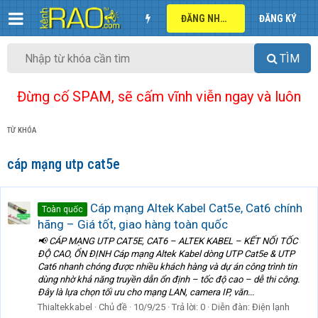
ĐĂNG NHẬP
ĐĂNG KÝ
TÌM
Đừng cố SPAM, sẽ cấm vĩnh viễn ngay và luôn
TỪ KHÓA
cáp mạng utp cat5e
Cáp mạng Altek Kabel Cat5e, Cat6 chính
Toàn quốc
hãng – Giá tốt, giao hàng toàn quốc
📢 CÁP MẠNG UTP CAT5E, CAT6 – ALTEK KABEL – KẾT NỐI TỐC
ĐỘ CAO, ỔN ĐỊNH Cáp mạng Altek Kabel dòng UTP Cat5e & UTP
Cat6 nhanh chóng được nhiều khách hàng và dự án công trình tin
dùng nhờ khả năng truyền dẫn ổn định – tốc độ cao – dễ thi công.
Đây là lựa chọn tối ưu cho mạng LAN, camera IP, văn...
Thialtekkabel
Chủ đề
10/9/25
Trả lời: 0
Diễn đàn:
Điện lạnh