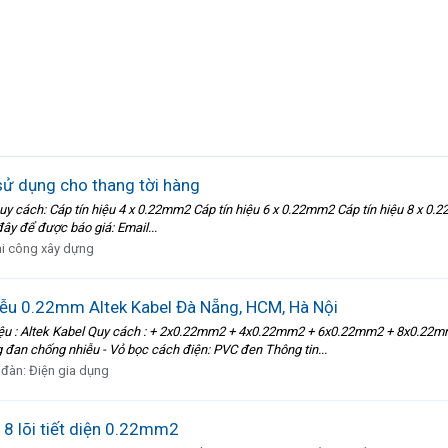
sử dụng cho thang tời hàng
Quy cách: Cáp tín hiệu 4 x 0.22mm2 Cáp tín hiệu 6 x 0.22mm2 Cáp tín hiệu 8 x 
đây để được báo giá: Email...
hi công xây dựng
iễu 0.22mm Altek Kabel Đà Nẵng, HCM, Hà Nội
ệu : Altek Kabel Quy cách : + 2x0.22mm2 + 4x0.22mm2 + 6x0.22mm2 + 8x0.22mm2
 đan chống nhiễu - Vỏ bọc cách điện: PVC đen Thông tin...
 đàn:
Điện gia dụng
, 8 lõi tiết diện 0.22mm2