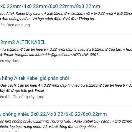
ễu 2x0.22mm/4x0.22mm/6x0.22mm/8x0.22mm
ệu : Altek Kabel Quy cách : + 2x0.22mm2 + 4x0.22mm2 + 6x0.22mm2 + 8x0.22mm2
 đan chống nhiễu - Vỏ bọc cách điện: PVC đen Thông tin...
đàn:
Điện gia dụng
.22mm2 ALTEK KABEL
4 x 0.22mm2 Cáp tín hiệu 6 x 0.22mm2 Cáp tín hiệu 8 x 0.22mm2 Cấu tạo: + Ru
giá: Email: trangdai.altekkabeldn@gmail.com HOTLINE: 0901...
liệu xây dựng
hãng Altek Kabel giá phân phối
 Quy cách: Cáp tín hiệu 4 x 0.22mm2 Cáp tín hiệu 6 x 0.22mm2 Cáp tín hiệu 8 
đây để được báo giá: Email...
iễn đàn:
Thi công xây dựng
hiệu chống nhiễu 2x0.22/4x0.22/6x0.22/8x0.22mm
ệu bọc lưới chống nhiễu 0.22mm2 Thương Hiệu : Altek Kabel Quy cách : + 2x0.
nhiễu: lớp bọc màng nhôm AL + lưới đồng đan chống nhiễu...