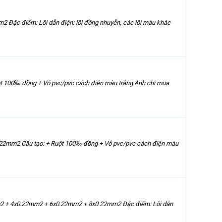
 Đặc điểm: Lõi dẫn điện: lõi đồng nhuyễn, các lõi màu khác
ột 100‰ đồng + Vỏ pvc/pvc cách điện màu trắng Anh chị mua
x 0.22mm2 Cấu tạo: + Ruột 100‰ đồng + Vỏ pvc/pvc cách điện màu
22mm2 + 4x0.22mm2 + 6x0.22mm2 + 8x0.22mm2 Đặc điểm: Lõi dẫn