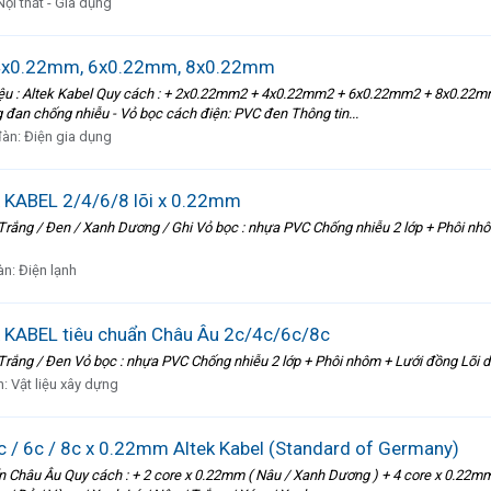
Nội thất - Gia dụng
u 4x0.22mm, 6x0.22mm, 8x0.22mm
ệu : Altek Kabel Quy cách : + 2x0.22mm2 + 4x0.22mm2 + 6x0.22mm2 + 8x0.22mm2
 đan chống nhiễu - Vỏ bọc cách điện: PVC đen Thông tin...
đàn:
Điện gia dụng
K KABEL 2/4/6/8 lõi x 0.22mm
/ Trắng / Đen / Xanh Dương / Ghi Vỏ bọc : nhựa PVC Chống nhiễu 2 lớp + Phôi nh
àn:
Điện lạnh
K KABEL tiêu chuẩn Châu Âu 2c/4c/6c/8c
/ Trắng / Đen Vỏ bọc : nhựa PVC Chống nhiễu 2 lớp + Phôi nhôm + Lưới đồng Lõi d
n:
Vật liệu xây dựng
4c / 6c / 8c x 0.22mm Altek Kabel (Standard of Germany)
n Châu Âu Quy cách : + 2 core x 0.22mm ( Nâu / Xanh Dương ) + 4 core x 0.22mm 