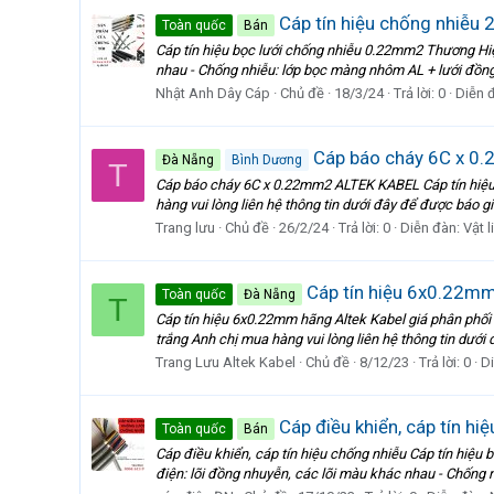
Cáp tín hiệu chống nhi
Toàn quốc
Bán
Cáp tín hiệu bọc lưới chống nhiễu 0.22mm2 Thương Hi
nhau - Chống nhiễu: lớp bọc màng nhôm AL + lưới đồng
Nhật Anh Dây Cáp
Chủ đề
18/3/24
Trả lời: 0
Diễn 
Cáp báo cháy 6C x 0
Đà Nẵng
Bình Dương
T
Cáp báo cháy 6C x 0.22mm2 ALTEK KABEL Cáp tín hiệu 
hàng vui lòng liên hệ thông tin dưới đây để được báo 
Trang lưu
Chủ đề
26/2/24
Trả lời: 0
Diễn đàn:
Vật 
Cáp tín hiệu 6x0.22mm 
Toàn quốc
Đà Nẵng
T
Cáp tín hiệu 6x0.22mm hãng Altek Kabel giá phân phối
trắng Anh chị mua hàng vui lòng liên hệ thông tin dưới 
Trang Lưu Altek Kabel
Chủ đề
8/12/23
Trả lời: 0
D
Cáp điều khiển, cáp tín 
Toàn quốc
Bán
Cáp điều khiển, cáp tín hiệu chống nhiễu Cáp tín hi
điện: lõi đồng nhuyễn, các lõi màu khác nhau - Chống 