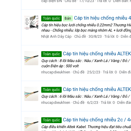
cáp điện ĐN
Chủ đề
17/10/23
Trả lời: 0
Diễn đàn:
Cáp tín hiệu chống nhiễ
Toàn quốc
Bán
Cáp tín hiệu bọc lưới chống nhiễu 0.22mm2 Thương Hi
nhau - Chống nhiễu: lớp bọc màng nhôm AL + lưới đồng
Nhật Anh Dây Cáp
Chủ đề
30/8/23
Trả lời: 0
Diễn 
Cáp tín hiệu chống nhiễu ALTE
Toàn quốc
Quy cách : 8 lõi Màu sắc : Nâu / Xanh Lá / Vàng / Đỏ 
cuộn Điện áp : 500 volt
nhucapdieukhien
Chủ đề
25/2/23
Trả lời: 0
Diễn đ
Cáp tín hiệu chống nhiễu ALTE
Toàn quốc
Quy cách : 6 lõi Màu sắc : Nâu / Xanh Lá / Vàng / Đỏ 
nhucapdieukhien
Chủ đề
6/2/23
Trả lời: 0
Diễn đà
Cáp tín hiệu chống nhiễu 2c / 
Toàn quốc
Cáp điều khiển Altek Kabel. Thương hiệu đạt tiêu chuẩ