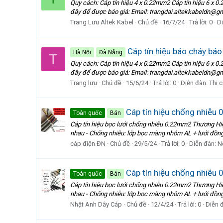
Quy cách: Cáp tín hiệu 4 x 0.22mm2 Cáp tín hiệu 6 x 0
đây để được báo giá: Email: trangdai.altekkabeldn@gm
Trang Lưu Altek Kabel
Chủ đề
16/7/24
Trả lời: 0
D
Cáp tín hiệu báo cháy báo 
Hà Nội
Đà Nẵng
T
Quy cách: Cáp tín hiệu 4 x 0.22mm2 Cáp tín hiệu 6 x 0
đây để được báo giá: Email: trangdai.altekkabeldn@gm
Trang lưu
Chủ đề
15/6/24
Trả lời: 0
Diễn đàn:
Thi 
Cáp tín hiệu chống nhiễu 
Toàn quốc
Bán
Cáp tín hiệu bọc lưới chống nhiễu 0.22mm2 Thương Hi
nhau - Chống nhiễu: lớp bọc màng nhôm AL + lưới đồng
cáp điện ĐN
Chủ đề
29/5/24
Trả lời: 0
Diễn đàn:
N
Cáp tín hiệu chống nhiễu
Toàn quốc
Bán
Cáp tín hiệu bọc lưới chống nhiễu 0.22mm2 Thương Hi
nhau - Chống nhiễu: lớp bọc màng nhôm AL + lưới đồng
Nhật Anh Dây Cáp
Chủ đề
12/4/24
Trả lời: 0
Diễn 