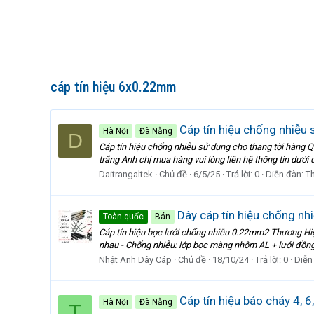
cáp tín hiệu 6x0.22mm
Cáp tín hiệu chống nhiễu 
Hà Nội
Đà Nẵng
D
Cáp tín hiệu chống nhiễu sử dụng cho thang tời hàng 
trắng Anh chị mua hàng vui lòng liên hệ thông tin dưới 
Daitrangaltek
Chủ đề
6/5/25
Trả lời: 0
Diễn đàn:
T
Dây cáp tín hiệu chống nh
Toàn quốc
Bán
Cáp tín hiệu bọc lưới chống nhiễu 0.22mm2 Thương Hi
nhau - Chống nhiễu: lớp bọc màng nhôm AL + lưới đồng
Nhật Anh Dây Cáp
Chủ đề
18/10/24
Trả lời: 0
Diễn
Cáp tín hiệu báo cháy 4, 6
Hà Nội
Đà Nẵng
T