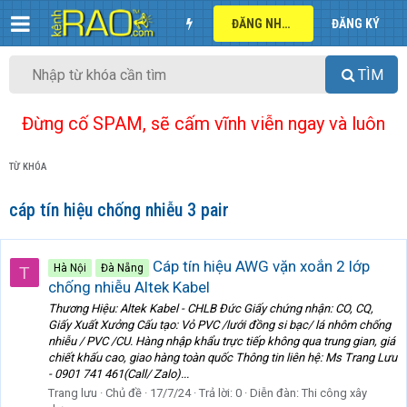
ĐĂNG NHẬP
ĐĂNG KÝ
TÌM
Đừng cố SPAM, sẽ cấm vĩnh viễn ngay và luôn
TỪ KHÓA
cáp tín hiệu chống nhiễu 3 pair
Cáp tín hiệu AWG vặn xoắn 2 lớp
Hà Nội
Đà Nẵng
T
chống nhiễu Altek Kabel
Thương Hiệu: Altek Kabel - CHLB Đức Giấy chứng nhận: CO, CQ,
Giấy Xuất Xưởng Cấu tạo: Vỏ PVC /lưới đồng si bạc/ lá nhôm chống
nhiễu / PVC /CU. Hàng nhập khẩu trực tiếp không qua trung gian, giá
chiết khấu cao, giao hàng toàn quốc Thông tin liên hệ: Ms Trang Lưu
- 0901 741 461(Call/ Zalo)...
Trang lưu
Chủ đề
17/7/24
Trả lời: 0
Diễn đàn:
Thi công xây