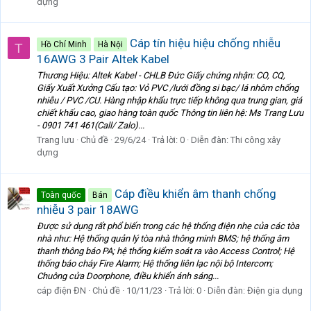
dựng
Cáp tín hiệu hiệu chống nhiễu
Hồ Chí Minh
Hà Nội
T
16AWG 3 Pair Altek Kabel
Thương Hiệu: Altek Kabel - CHLB Đức Giấy chứng nhận: CO, CQ,
Giấy Xuất Xưởng Cấu tạo: Vỏ PVC /lưới đồng si bạc/ lá nhôm chống
nhiễu / PVC /CU. Hàng nhập khẩu trực tiếp không qua trung gian, giá
chiết khấu cao, giao hàng toàn quốc Thông tin liên hệ: Ms Trang Lưu
- 0901 741 461(Call/ Zalo)...
Trang lưu
Chủ đề
29/6/24
Trả lời: 0
Diễn đàn:
Thi công xây
dựng
Cáp điều khiển âm thanh chống
Toàn quốc
Bán
nhiễu 3 pair 18AWG
Được sử dụng rất phổ biến trong các hệ thống điện nhẹ của các tòa
nhà như: Hệ thống quản lý tòa nhà thông minh BMS; hệ thống âm
thanh thông báo PA; hệ thống kiểm soát ra vào Access Control; Hệ
thống báo cháy Fire Alarm; Hệ thống liên lạc nội bộ Intercom;
Chuông cửa Doorphone, điều khiển ánh sáng...
cáp điện ĐN
Chủ đề
10/11/23
Trả lời: 0
Diễn đàn:
Điện gia dụng