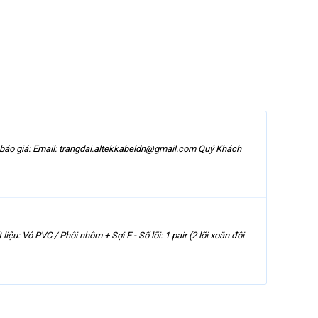
c báo giá: Email: trangdai.altekkabeldn@gmail.com Quý Khách
ệu: Vỏ PVC / Phôi nhôm + Sợi E - Số lõi: 1 pair (2 lõi xoắn đôi