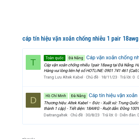
cáp tín hiệu vặn xoắn chống nhiễu 1 pair 18awg
Cáp vặn xoắn chống nhi
Toàn quốc
Đà Nẵng
T
Cáp vặn xoắn chống nhiễu 1pair 18awg tại Đà Nẵng, Hà
Hàng vui lòng liên hệ số HOTLINE: 0901 741 461 (Call/
Trang Lưu Altek Kabel
Chủ đề
18/11/23
Trả lời: 0
Cáp tín hiệu vặn xoắn
Hồ Chí Minh
Đà Nẵng
D
Thương hiệu: Altek Kabel – Đức - Xuất xứ: Trung Quốc - 
thành 1 cặp) - Tiết diện: 18AWG - Ruột dẫn: Đồng 100% 
Daitrangaltek
Chủ đề
30/8/23
Trả lời: 0
Diễn đàn: